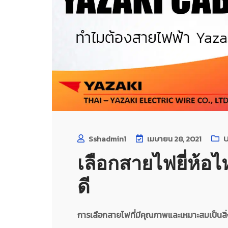
Sshadmin1
เมษายน 28, 2021
U
เลือกสายไฟยี่ห้อไห
ดี
การเลือกสายไฟที่มีคุณภาพและเหมาะสมเป็นสิ่งสำ