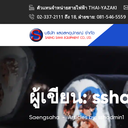
ตัวแทนจำหน่ายสายไฟฟ้า THAI-YAZAKI
02-337-2111 ถึง 18
, ฝ่ายขาย:
081-546-5559
ผู้เขียน:
ssh
Saengsaha
-
Articles by: sshadmin1