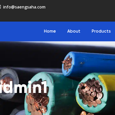
info@saengsaha.com
Home
About
Products
admin1