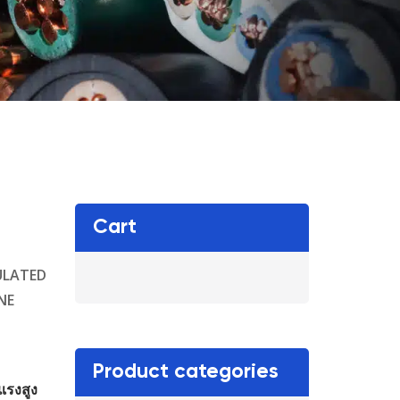
Cart
ULATED
NE
Product categories
แรงสูง